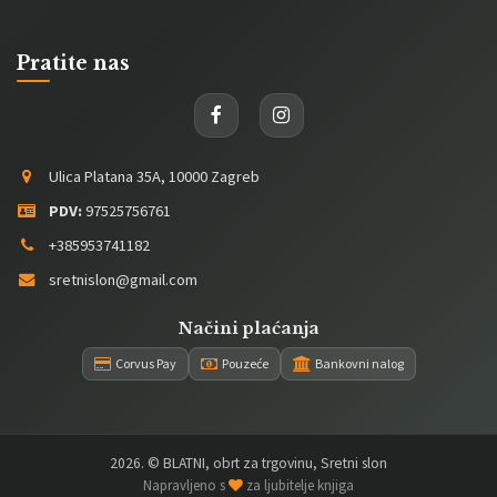
Pratite nas
Ulica Platana 35A, 10000 Zagreb
PDV:
97525756761
+385953741182
sretnislon@gmail.com
Načini plaćanja
Corvus Pay
Pouzeće
Bankovni nalog
2026
. © BLATNI, obrt za trgovinu, Sretni slon
Napravljeno s
za ljubitelje knjiga