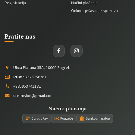
Registracija
Načini plaćanja
Online rješavanje sporova
Pratite nas
Ulica Platana 35A, 10000 Zagreb
PDV:
97525756761
+385953741182
sretnislon@gmail.com
Načini plaćanja
Corvus Pay
Pouzeće
Bankovni nalog