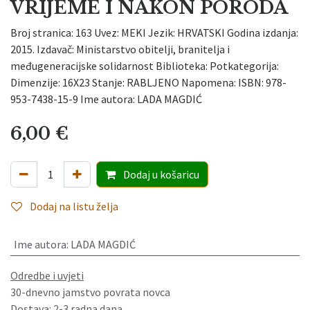
VRIJEME I NAKON PORODA
Broj stranica: 163 Uvez: MEKI Jezik: HRVATSKI Godina izdanja:
2015. Izdavač: Ministarstvo obitelji, branitelja i
međugeneracijske solidarnost Biblioteka: Potkategorija:
Dimenzije: 16X23 Stanje: RABLJENO Napomena: ISBN: 978-
953-7438-15-9 Ime autora: LADA MAGDIĆ
6,00
€
Dodaj
u košaricu
Dodaj na listu želja
Ime autora
:
LADA MAGDIĆ
Odredbe i uvjeti
30-dnevno jamstvo povrata novca
Dostava: 2-3 radna dana