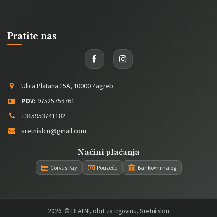
Pratite nas
Ulica Platana 35A, 10000 Zagreb
PDV:
97525756761
+385953741182
sretnislon@gmail.com
Načini plaćanja
Corvus Pay
Pouzeće
Bankovni nalog
2026
. © BLATNI, obrt za trgovinu, Sretni slon