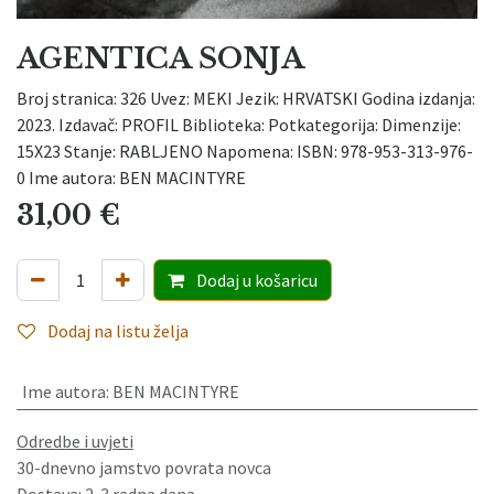
AGENTICA SONJA
Broj stranica: 326 Uvez: MEKI Jezik: HRVATSKI Godina izdanja:
2023. Izdavač: PROFIL Biblioteka: Potkategorija: Dimenzije:
15X23 Stanje: RABLJENO Napomena: ISBN: 978-953-313-976-
0 Ime autora: BEN MACINTYRE
31,00
€
Dodaj
u košaricu
Dodaj na listu želja
Ime autora
:
BEN MACINTYRE
Odredbe i uvjeti
30-dnevno jamstvo povrata novca
Dostava: 2-3 radna dana