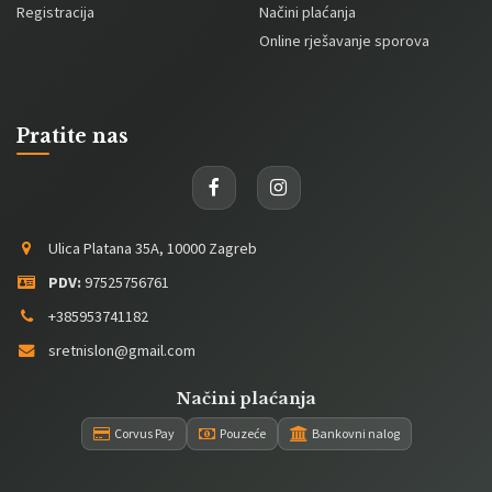
Registracija
Načini plaćanja
Online rješavanje sporova
Pratite nas
Ulica Platana 35A, 10000 Zagreb
PDV:
97525756761
+385953741182
sretnislon@gmail.com
Načini plaćanja
Corvus Pay
Pouzeće
Bankovni nalog