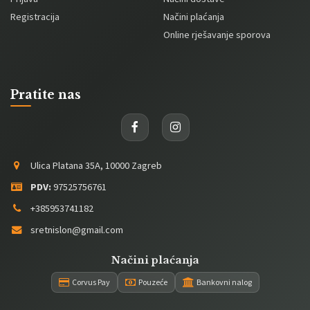
Registracija
Načini plaćanja
Online rješavanje sporova
Pratite nas
Ulica Platana 35A, 10000 Zagreb
PDV:
97525756761
+385953741182
sretnislon@gmail.com
Načini plaćanja
Corvus Pay
Pouzeće
Bankovni nalog