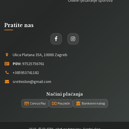
Online rješavanje sporova
Pratite nas
Ulica Platana 35A, 10000 Zagreb
PDV:
97525756761
+385953741182
sretnislon@gmail.com
Načini plaćanja
Corvus Pay
Pouzeće
Bankovni nalog