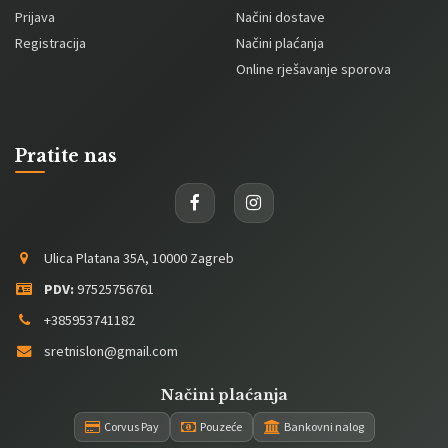
Prijava
Načini dostave
Registracija
Načini plaćanja
Online rješavanje sporova
Pratite nas
Ulica Platana 35A, 10000 Zagreb
PDV:
97525756761
+385953741182
sretnislon@gmail.com
Načini plaćanja
Corvus Pay
Pouzeće
Bankovni nalog