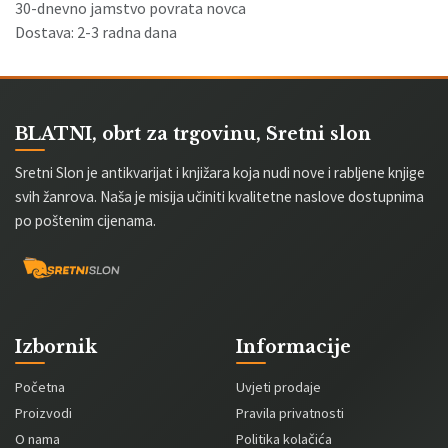
30-dnevno jamstvo povrata novca
Dostava: 2-3 radna dana
BLATNI, obrt za trgovinu, Sretni slon
Sretni Slon je antikvarijat i knjižara koja nudi nove i rabljene knjige
svih žanrova. Naša je misija učiniti kvalitetne naslove dostupnima
po poštenim cijenama.
Izbornik
Informacije
Početna
Uvjeti prodaje
Proizvodi
Pravila privatnosti
O nama
Politika kolačića