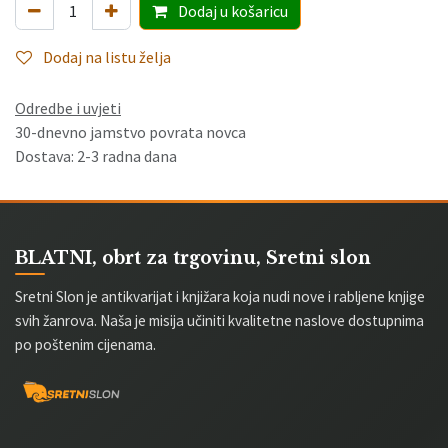
Dodaj
u košaricu
Dodaj na listu želja
Odredbe i uvjeti
30-dnevno jamstvo povrata novca
Dostava: 2-3 radna dana
BLATNI, obrt za trgovinu, Sretni slon
Sretni Slon je antikvarijat i knjižara koja nudi nove i rabljene knjige
svih žanrova. Naša je misija učiniti kvalitetne naslove dostupnima
po poštenim cijenama.