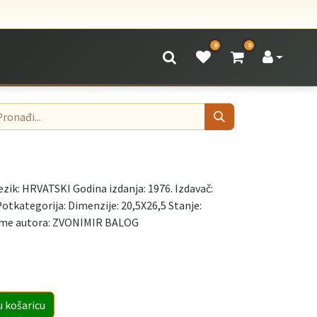
0
0
ezik: HRVATSKI Godina izdanja: 1976. Izdavač:
tkategorija: Dimenzije: 20,5X26,5 Stanje:
me autora: ZVONIMIR BALOG
u košaricu