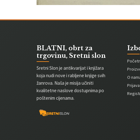
BLATNI, obrt za
Izb
trgovinu, Sretni slon
Počet
Sretni Slon je antikvarijat i knjižara
Proizv
koja nudi nove i rabljene knjige svih
O nam
žanrova. Naša je misija učiniti
Prijava
kvalitetne naslove dostupnima po
Registr
poštenim cijenama.