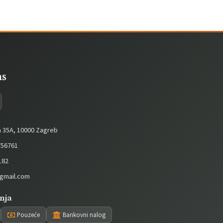
as
a 35A, 10000 Zagreb
56761
182
gmail.com
nja
Pouzeće
Bankovni nalog