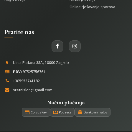
Online rješavanje sporova
Pratite nas
Ulica Platana 35A, 10000 Zagreb
PDV:
97525756761
+385953741182
sretnislon@gmail.com
Načini plaćanja
Corvus Pay
Pouzeće
Bankovni nalog