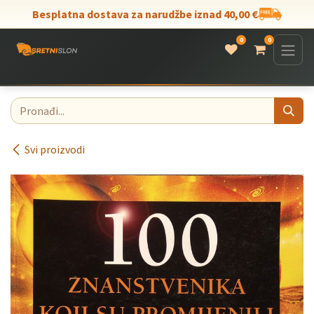
Skip to Content
Besplatna dostava za narudžbe iznad 40,00 €
0
0
Svi proizvodi