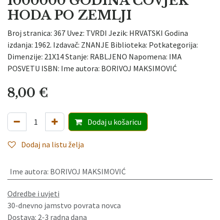
1000000 GODINA ČOVJEK
HODA PO ZEMLJI
Broj stranica: 367 Uvez: TVRDI Jezik: HRVATSKI Godina
izdanja: 1962. Izdavač: ZNANJE Biblioteka: Potkategorija:
Dimenzije: 21X14 Stanje: RABLJENO Napomena: IMA
POSVETU ISBN: Ime autora: BORIVOJ MAKSIMOVIĆ
8,00
€
Dodaj
u košaricu
Dodaj na listu želja
Ime autora
:
BORIVOJ MAKSIMOVIĆ
Odredbe i uvjeti
30-dnevno jamstvo povrata novca
Dostava: 2-3 radna dana