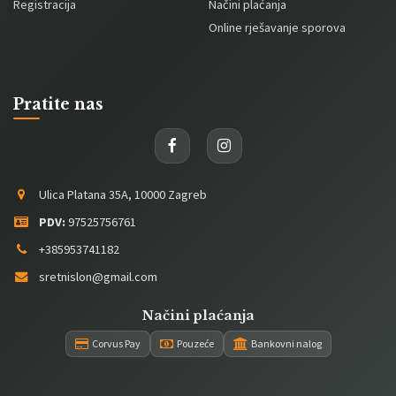
Registracija
Načini plaćanja
Online rješavanje sporova
Pratite nas
Ulica Platana 35A, 10000 Zagreb
PDV:
97525756761
+385953741182
sretnislon@gmail.com
Načini plaćanja
Corvus Pay
Pouzeće
Bankovni nalog