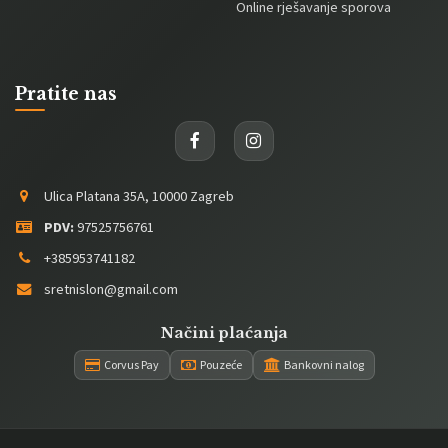
Online rješavanje sporova
Pratite nas
Ulica Platana 35A, 10000 Zagreb
PDV:
97525756761
+385953741182
sretnislon@gmail.com
Načini plaćanja
Corvus Pay
Pouzeće
Bankovni nalog