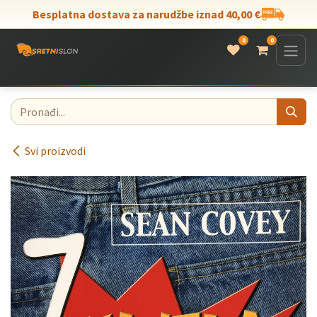
Skip to Content
Besplatna dostava za narudžbe iznad 40,00 €
0
0
Svi proizvodi