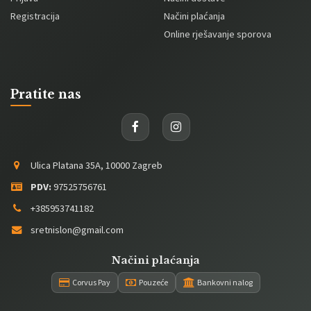
Registracija
Načini plaćanja
Online rješavanje sporova
Pratite nas
Ulica Platana 35A, 10000 Zagreb
PDV:
97525756761
+385953741182
sretnislon@gmail.com
Načini plaćanja
Corvus Pay
Pouzeće
Bankovni nalog