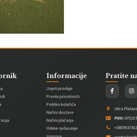
ornik
Informacije
Pratite n
na
Uvjeti prodaje
odi
Pravila privatnosti
a
Politika kolačića
Ulica Platan
Načini dostave
PDV:
975257
acija
Načini plaćanja
+385953741
Online rješavanje
sporova
sretnislon@