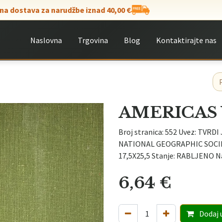
na dostava za narudžbe iznad 40,00 €
Naslovna
Trgovina
Blog
Kontaktirajte nas
AMERICA
Broj stranica: 552 Uvez: TVRDI
NATIONAL GEOGRAPHIC SOCIETY
17,5X25,5 Stanje: RABLJENO 
6,64
€
Dodaj