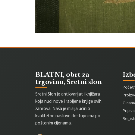
BLATNI, obrt za
Izb
trgovinu, Sretni slon
Počet
Sretni Slon je antikvarijat i knjižara
Proizv
koja nudi nove i rabljene knjige svih
O nam
žanrova. Naša je misija učiniti
Prijava
kvalitetne naslove dostupnima po
Registr
poštenim cijenama.