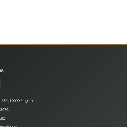
as
a 35A, 10000 Zagreb
56761
182
gmail.com