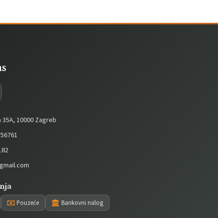
as
a 35A, 10000 Zagreb
56761
182
gmail.com
nja
Pouzeće
Bankovni nalog