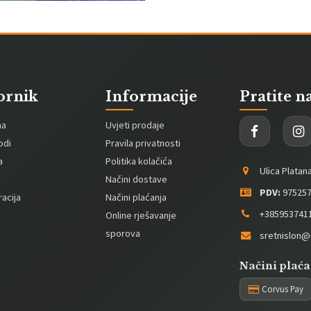
ornik
Informacije
Pratite n
na
Uvjeti prodaje
odi
Pravila privatnosti
a
Politika kolačića
Ulica Platan
Načini dostave
PDV:
975257
acija
Načini plaćanja
+385953741
Online rješavanje
sporova
sretnislon@
Načini plaća
Corvus Pay