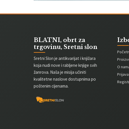
BLATNI, obrt za
Izb
trgovinu, Sretni slon
Počet
Sretni Slon je antikvarijat i knjižara
Proizv
koja nudi nove i rabljene knjige svih
O nam
žanrova. Naša je misija učiniti
Prijava
kvalitetne naslove dostupnima po
Registr
poštenim cijenama.