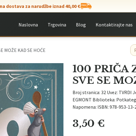
na dostava za narudžbe iznad 40,00 €
Naslovna
Trgovina
Blog
Kontaktirajte nas
 SE MOŽE KAD SE HOĆE
100 PRIČA 
SVE SE MO
Broj stranica: 32 Uvez: TVRDI J
EGMONT Biblioteka: Potkatego
Napomena: ISBN: 978-953-13-2
3,50
€