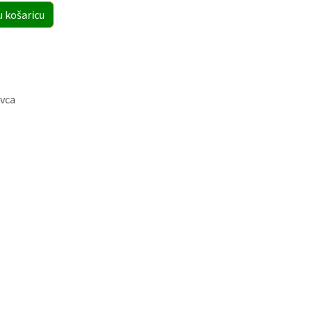
u košaricu
vca