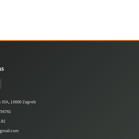
as
a 35A, 10000 Zagreb
56761
182
gmail.com