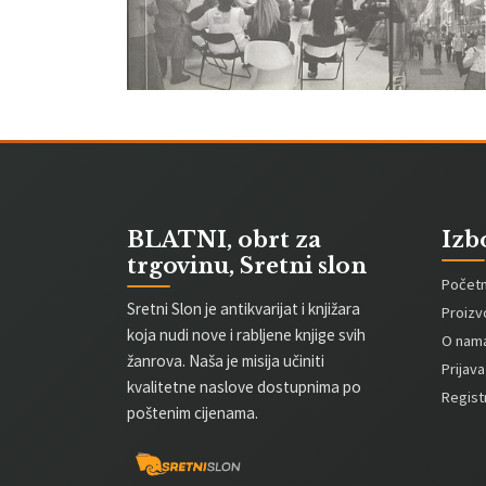
BLATNI, obrt za
Izb
trgovinu, Sretni slon
Počet
Sretni Slon je antikvarijat i knjižara
Proizv
koja nudi nove i rabljene knjige svih
O nam
žanrova. Naša je misija učiniti
Prijava
kvalitetne naslove dostupnima po
Registr
poštenim cijenama.