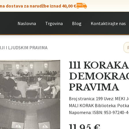
na dostava za narudžbe iznad 40,00 €
Naslovna
Trgovina
Blog
Kontaktirajte nas
I I LJUDSKIM PRAVIMA
111 KORAK
DEMOKRACI
PRAVIMA
Broj stranica: 199 Uvez: MEKI 
MALI KORAK Biblioteka: Potka
Napomena: ISBN: 953-97240-4
11,95
€