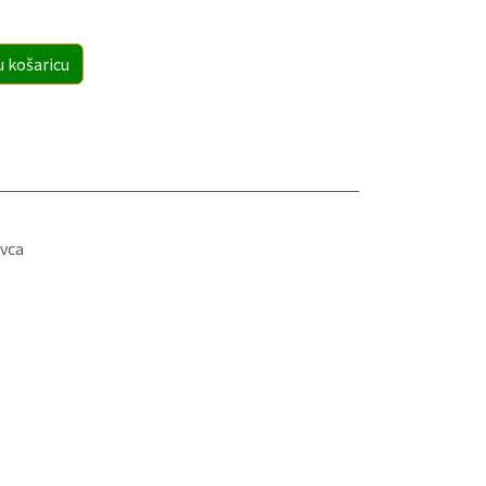
u košaricu
vca