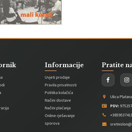
ornik
Informacije
Pratite n
na
Uvjeti prodaje
odi
Pravila privatnosti
a
Politika kolačića
Ulica Platan
Načini dostave
PDV:
975257
acija
Načini plaćanja
+385953741
Online rješavanje
sporova
sretnislon@