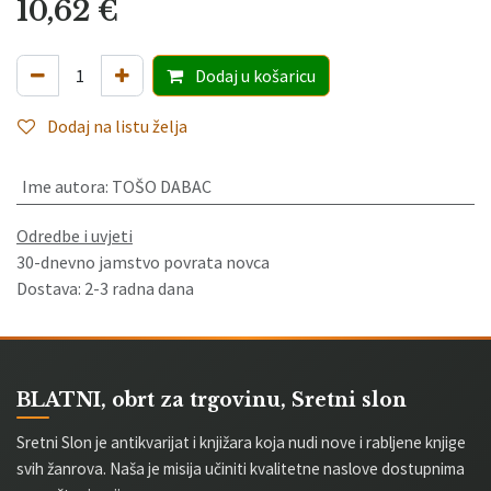
10,62
€
Dodaj
u košaricu
Dodaj na listu želja
Ime autora
:
TOŠO DABAC
Odredbe i uvjeti
30-dnevno jamstvo povrata novca
Dostava: 2-3 radna dana
BLATNI, obrt za trgovinu, Sretni slon
Sretni Slon je antikvarijat i knjižara koja nudi nove i rabljene knjige
svih žanrova. Naša je misija učiniti kvalitetne naslove dostupnima