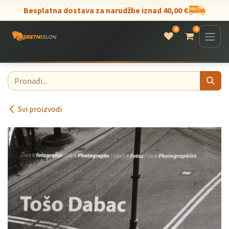
Skip to Content
Besplatna dostava za narudžbe iznad 40,00 €
0
0
Svi proizvodi