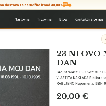
na dostava za narudžbe iznad 40,00 €
Naslovna
Trgovina
Blog
Kontaktirajte nas
23 NI OVO 
DAN
Broj stranica: 153 Uvez: MEKI J
VLASTITA NAKLADA Biblioteka: 
RABLJENO Napomena: ISBN: 9
20,00
€