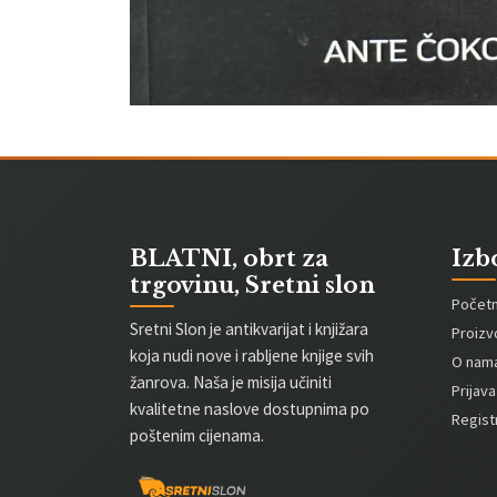
BLATNI, obrt za
Izb
trgovinu, Sretni slon
Počet
Sretni Slon je antikvarijat i knjižara
Proizv
koja nudi nove i rabljene knjige svih
O nam
žanrova. Naša je misija učiniti
Prijava
kvalitetne naslove dostupnima po
Registr
poštenim cijenama.