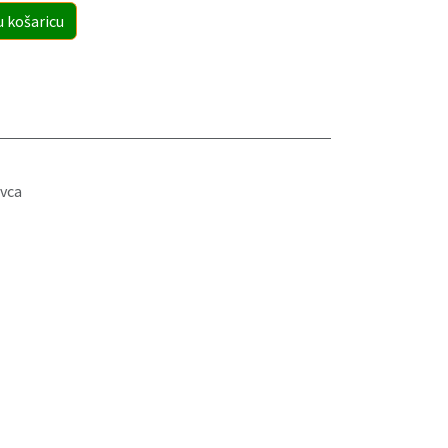
u košaricu
vca