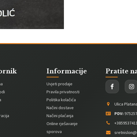
ornik
Informacije
Pratite n
na
Uvjeti prodaje
odi
Pravila privatnosti
a
Politika kolačića
Ulica Platan
Načini dostave
PDV:
975257
acija
Načini plaćanja
+385953741
Online rješavanje
sporova
sretnislon@