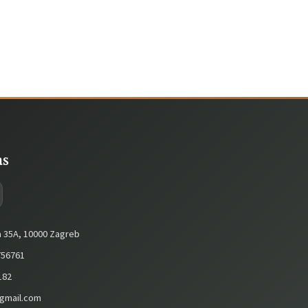
as
a 35A, 10000 Zagreb
56761
182
gmail.com