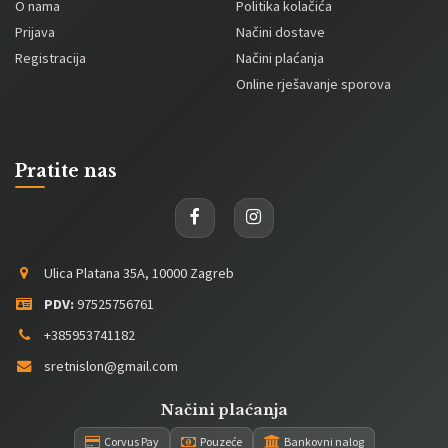
O nama
Politika kolačića
Prijava
Načini dostave
Registracija
Načini plaćanja
Online rješavanje sporova
Pratite nas
Ulica Platana 35A, 10000 Zagreb
PDV:
97525756761
+385953741182
sretnislon@gmail.com
Načini plaćanja
Corvus Pay
Pouzeće
Bankovni nalog