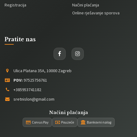
Registracija
Načini plaćanja
Online rješavanje sporova
Pratite nas
Ulica Platana 35A, 10000 Zagreb
PDV:
97525756761
+385953741182
sretnislon@gmail.com
Načini plaćanja
Corvus Pay
Pouzeće
Bankovni nalog