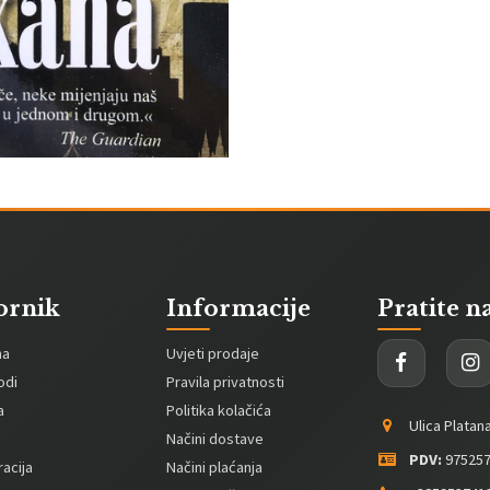
ornik
Informacije
Pratite n
na
Uvjeti prodaje
odi
Pravila privatnosti
a
Politika kolačića
Ulica Platan
Načini dostave
PDV:
975257
acija
Načini plaćanja