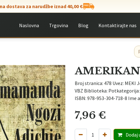
na dostava za narudžbe iznad 40,00 €
Naslovna
Trgovina
Blog
Kontaktirajte nas
AMERIKA
Broj stranica: 478 Uvez: MEKI J
VBZ Biblioteka: Potkategorij
ISBN: 978-953-304-718-8 Ime
7,96
€
Dodaj