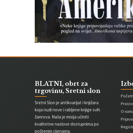
BLATNI, obrt za
Izb
trgovinu, Sretni slon
Počet
Sretni Slon je antikvarijat i knjižara
Proizv
koja nudi nove i rabljene knjige svih
O nam
žanrova. Naša je misija učiniti
Prijava
kvalitetne naslove dostupnima po
Registr
poštenim cijenama.