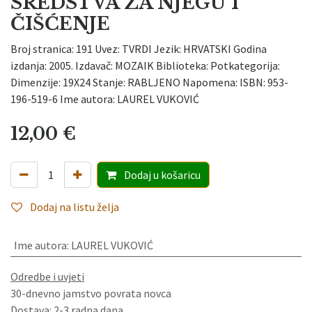
SREDSTVA ZA NJEGU I
ČIŠĆENJE
Broj stranica: 191 Uvez: TVRDI Jezik: HRVATSKI Godina
izdanja: 2005. Izdavač: MOZAIK Biblioteka: Potkategorija:
Dimenzije: 19X24 Stanje: RABLJENO Napomena: ISBN: 953-
196-519-6 Ime autora: LAUREL VUKOVIĆ
12,00
€
Dodaj
u košaricu
Dodaj na listu želja
Ime autora
:
LAUREL VUKOVIĆ
Odredbe i uvjeti
30-dnevno jamstvo povrata novca
Dostava: 2-3 radna dana