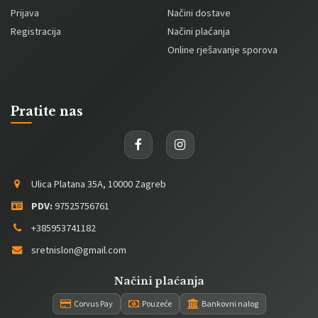
Prijava
Načini dostave
Registracija
Načini plaćanja
Online rješavanje sporova
Pratite nas
Ulica Platana 35A, 10000 Zagreb
PDV:
97525756761
+385953741182
sretnislon@gmail.com
Načini plaćanja
Corvus Pay
Pouzeće
Bankovni nalog