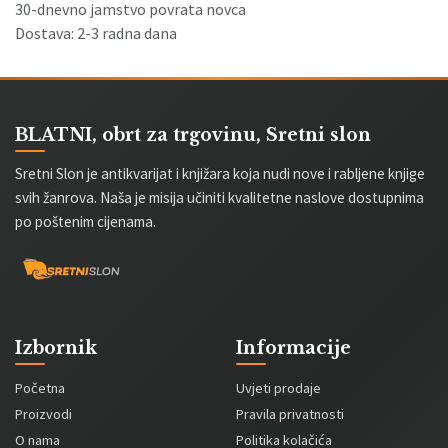
30-dnevno jamstvo povrata novca
Dostava: 2-3 radna dana
BLATNI, obrt za trgovinu, Sretni slon
Sretni Slon je antikvarijat i knjižara koja nudi nove i rabljene knjige
svih žanrova. Naša je misija učiniti kvalitetne naslove dostupnima
po poštenim cijenama.
Izbornik
Informacije
Početna
Uvjeti prodaje
Proizvodi
Pravila privatnosti
O nama
Politika kolačića