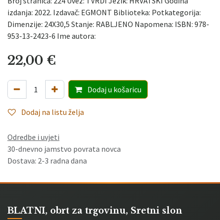
Broj stranica: 224 Uvez: TVRDI Jezik: HRVATSKI Godina
izdanja: 2022. Izdavač: EGMONT Biblioteka: Potkategorija:
Dimenzije: 24X30,5 Stanje: RABLJENO Napomena: ISBN: 978-
953-13-2423-6 Ime autora:
22,00
€
Dodaj
u košaricu
Dodaj na listu želja
Odredbe i uvjeti
30-dnevno jamstvo povrata novca
Dostava: 2-3 radna dana
BLATNI, obrt za trgovinu, Sretni slon