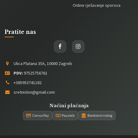
Online rješavanje sporova
Pratite nas
Ulica Platana 35A, 10000 Zagreb
PDV:
97525756761
+385953741182
sretnislon@gmail.com
Načini plaćanja
Corvus Pay
Pouzeće
Bankovni nalog