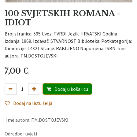
100 SVJETSKIH ROMANA -
IDIOT
Broj stranica: 595 Uvez: TVRDI Jezik: HRVATSKI Godina
izdanja: 1969. Izdavač: STVARNOST Biblioteka: Potkategorija:
Dimenzije: 14X21 Stanje: RABLJENO Napomena: ISBN: Ime
autora: F.M.DOSTOJEVSKI
7,00
€
Dodaj
u košaricu
Dodaj na listu želja
Ime autora
:
F.M.DOSTOJEVSKI
Odredbe i uvjeti