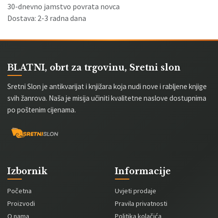
30-dnevno jamstvo povrata novca
Dostava: 2-3 radna dana
BLATNI, obrt za trgovinu, Sretni slon
Sretni Slon je antikvarijat i knjižara koja nudi nove i rabljene knjige
svih žanrova. Naša je misija učiniti kvalitetne naslove dostupnima
po poštenim cijenama.
Izbornik
Informacije
Početna
Uvjeti prodaje
Proizvodi
Pravila privatnosti
O nama
Politika kolačića