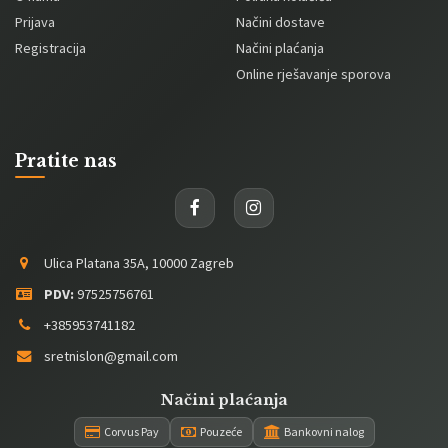
Prijava
Načini dostave
Registracija
Načini plaćanja
Online rješavanje sporova
Pratite nas
Ulica Platana 35A, 10000 Zagreb
PDV:
97525756761
+385953741182
sretnislon@gmail.com
Načini plaćanja
Corvus Pay
Pouzeće
Bankovni nalog