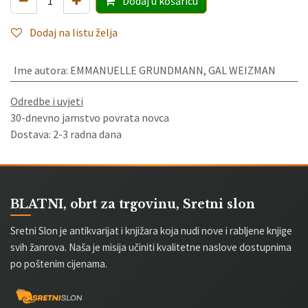
Dodaj
u košaricu
Dodaj na listu želja
Ime autora
:
EMMANUELLE GRUNDMANN, GAL WEIZMAN
Odredbe i uvjeti
30-dnevno jamstvo povrata novca
Dostava: 2-3 radna dana
BLATNI, obrt za trgovinu, Sretni slon
Sretni Slon je antikvarijat i knjižara koja nudi nove i rabljene knjige
svih žanrova. Naša je misija učiniti kvalitetne naslove dostupnima
po poštenim cijenama.