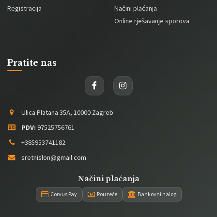
Registracija
Načini plaćanja
Online rješavanje sporova
Pratite nas
Ulica Platana 35A, 10000 Zagreb
PDV:
97525756761
+385953741182
sretnislon@gmail.com
Načini plaćanja
Corvus Pay
Pouzeće
Bankovni nalog