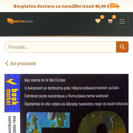
Skip to Content
Besplatna dostava za narudžbe iznad 40,00 €
0
0
Svi proizvodi