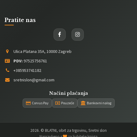
Pratite nas
Ulica Platana 35A, 10000 Zagreb
PDV:
97525756761
+385953741182
sretnislon@gmail.com
Načini plaćanja
Corvus Pay
Pouzeće
Bankovni nalog
2026
. © BLATNI, obrt za trgovinu, Sretni slon
Napravljeno s
za ljubitelje knjiga