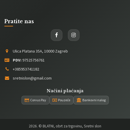
Pratite nas
Ulica Platana 35A, 10000 Zagreb
PDV:
97525756761
+385953741182
sretnislon@gmail.com
Načini plaćanja
Corvus Pay
Pouzeće
Bankovni nalog
2026
. © BLATNI, obrt za trgovinu, Sretni slon