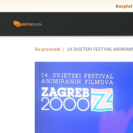
Skip to Content
Besplat
Svi proizvodi
14. SVJETSKI FESTIVAL ANIMIR