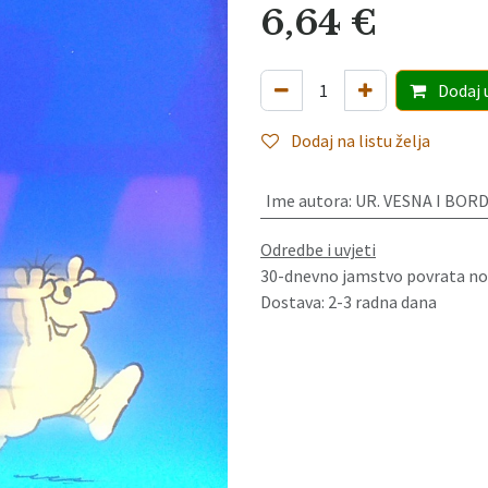
6,64
€
Dodaj
Dodaj na listu želja
Ime autora
:
UR. VESNA I BOR
Odredbe i uvjeti
30-dnevno jamstvo povrata no
Dostava: 2-3 radna dana