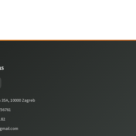
as
a 35A, 10000 Zagreb
56761
182
gmail.com