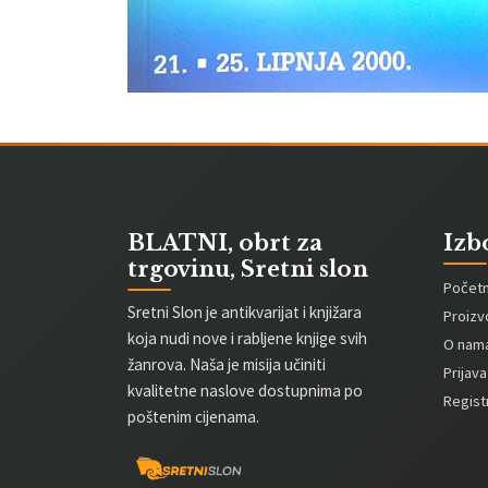
BLATNI, obrt za
Izb
trgovinu, Sretni slon
Počet
Sretni Slon je antikvarijat i knjižara
Proizv
koja nudi nove i rabljene knjige svih
O nam
žanrova. Naša je misija učiniti
Prijava
kvalitetne naslove dostupnima po
Registr
poštenim cijenama.