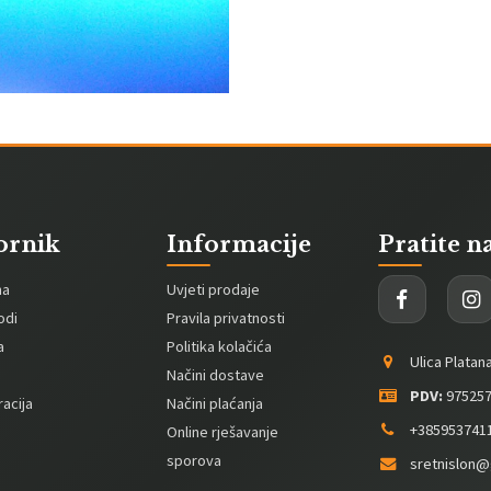
ornik
Informacije
Pratite n
na
Uvjeti prodaje
odi
Pravila privatnosti
a
Politika kolačića
Ulica Platan
Načini dostave
PDV:
975257
acija
Načini plaćanja
+385953741
Online rješavanje
sporova
sretnislon@