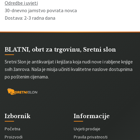
Odredbe i uvjeti
30-dnevno jamstvo povrata novca
Dostava: 2-3 radna dana
BLATNI, obrt za trgovinu, Sretni slon
Sretni Slon je antikvarijat i knjižara koja nudi nove i rabljene knjige
svih žanrova. Naša je misija učiniti kvalitetne naslove dostupnima
po poštenim cijenama.
Izbornik
Informacije
Početna
Uvjeti prodaje
Proizvodi
Pravila privatnosti