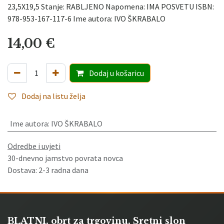
23,5X19,5 Stanje: RABLJENO Napomena: IMA POSVETU ISBN:
978-953-167-117-6 Ime autora: IVO ŠKRABALO
14,00
€
Dodaj
u košaricu
Dodaj na listu želja
Ime autora
:
IVO ŠKRABALO
Odredbe i uvjeti
30-dnevno jamstvo povrata novca
Dostava: 2-3 radna dana
BLATNI, obrt za trgovinu, Sretni slon