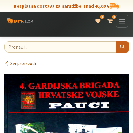
Skip to Content
Besplatna dostava za narudžbe iznad 40,00 €
0
0
Svi proizvodi