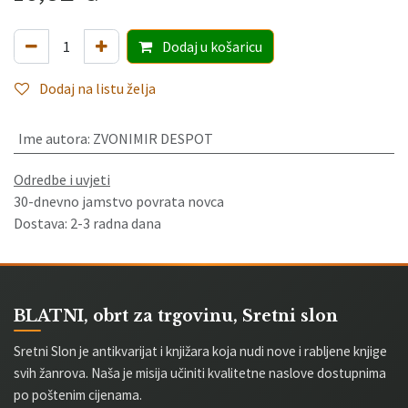
Dodaj
u košaricu
Dodaj na listu želja
Ime autora
:
ZVONIMIR DESPOT
Odredbe i uvjeti
30-dnevno jamstvo povrata novca
Dostava: 2-3 radna dana
BLATNI, obrt za trgovinu, Sretni slon
Sretni Slon je antikvarijat i knjižara koja nudi nove i rabljene knjige
svih žanrova. Naša je misija učiniti kvalitetne naslove dostupnima
po poštenim cijenama.