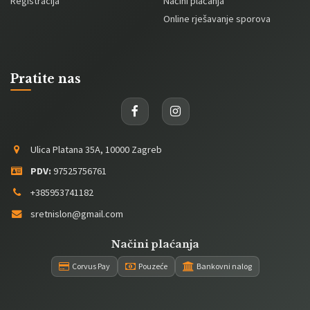
Registracija
Načini plaćanja
Online rješavanje sporova
Pratite nas
Ulica Platana 35A, 10000 Zagreb
PDV:
97525756761
+385953741182
sretnislon@gmail.com
Načini plaćanja
Corvus Pay
Pouzeće
Bankovni nalog