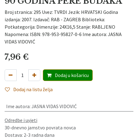
90 GODINA PERE BUDAKA
Broj stranica: 295 Uvez: TVRDI Jezik: HRVATSKI Godina
izdanja: 2007. Izdavač: RAB - ZAGREB Biblioteka:
Potkategorija: Dimenzije: 24X16,5 Stanje: RABLJENO
Napomena: ISBN: 978-953-95827-0-6 Ime autora: JASNA
VIDAS VIDOVIĆ
7,96
€
Dodaj
u košaricu
Dodaj na listu želja
Ime autora
:
JASNA VIDAS VIDOVIĆ
Odredbe i uvjeti
30-dnevno jamstvo povrata novca
Dostava: 2-3 radna dana