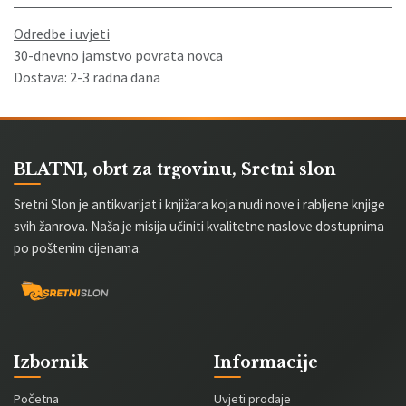
Odredbe i uvjeti
30-dnevno jamstvo povrata novca
Dostava: 2-3 radna dana
BLATNI, obrt za trgovinu, Sretni slon
Sretni Slon je antikvarijat i knjižara koja nudi nove i rabljene knjige
svih žanrova. Naša je misija učiniti kvalitetne naslove dostupnima
po poštenim cijenama.
Izbornik
Informacije
Početna
Uvjeti prodaje