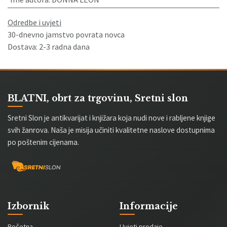
Odredbe i uvjeti
30-dnevno jamstvo povrata novca
Dostava: 2-3 radna dana
BLATNI, obrt za trgovinu, Sretni slon
Sretni Slon je antikvarijat i knjižara koja nudi nove i rabljene knjige
svih žanrova. Naša je misija učiniti kvalitetne naslove dostupnima
po poštenim cijenama.
Izbornik
Informacije
Početna
Uvjeti prodaje