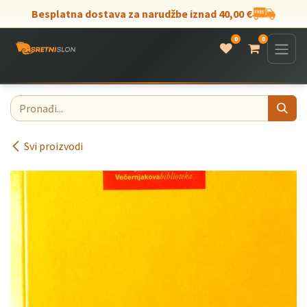
Skip to Content
Besplatna dostava za narudžbe iznad 40,00 €
0
0
Svi proizvodi