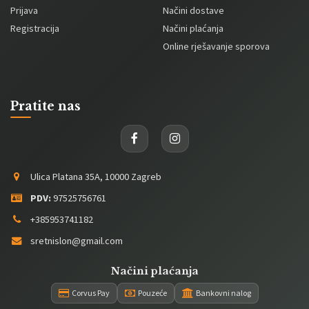
Prijava
Načini dostave
Registracija
Načini plaćanja
Online rješavanje sporova
Pratite nas
Ulica Platana 35A, 10000 Zagreb
PDV:
97525756761
+385953741182
sretnislon@gmail.com
Načini plaćanja
Corvus Pay
Pouzeće
Bankovni nalog