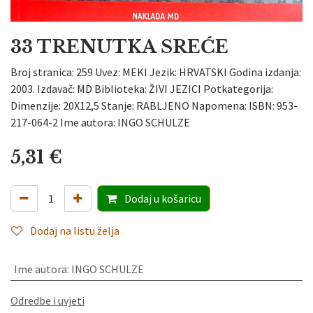
33 TRENUTKA SREĆE
Broj stranica: 259 Uvez: MEKI Jezik: HRVATSKI Godina izdanja:
2003. Izdavač: MD Biblioteka: ŽIVI JEZICI Potkategorija:
Dimenzije: 20X12,5 Stanje: RABLJENO Napomena: ISBN: 953-
217-064-2 Ime autora: INGO SCHULZE
5,31
€
Dodaj
u košaricu
Dodaj na listu želja
Ime autora
:
INGO SCHULZE
Odredbe i uvjeti