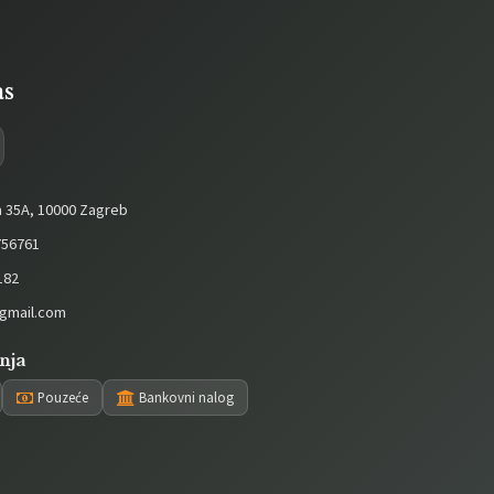
as
a 35A, 10000 Zagreb
56761
182
gmail.com
nja
Pouzeće
Bankovni nalog