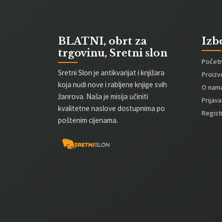
BLATNI, obrt za
Izb
trgovinu, Sretni slon
Počet
Sretni Slon je antikvarijat i knjižara
Proizv
koja nudi nove i rabljene knjige svih
O nam
žanrova. Naša je misija učiniti
Prijava
kvalitetne naslove dostupnima po
Registr
poštenim cijenama.