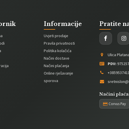
ornik
Informacije
Pratite n
na
Uvjeti prodaje
odi
Pravila privatnosti
a
Politika kolačića
Ulica Platan
Načini dostave
PDV:
975257
acija
Načini plaćanja
+385953741
Online rješavanje
sporova
sretnislon@
Načini plaća
Corvus Pay