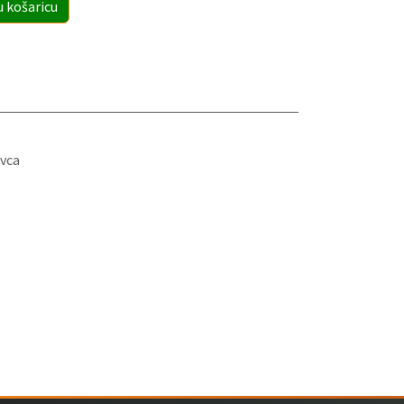
u košaricu
vca