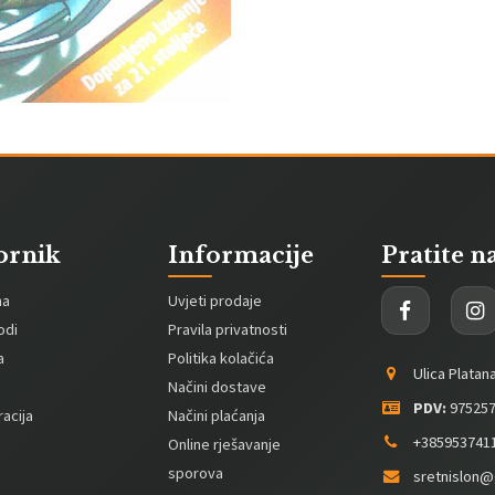
ornik
Informacije
Pratite n
na
Uvjeti prodaje
odi
Pravila privatnosti
a
Politika kolačića
Ulica Platan
Načini dostave
PDV:
975257
acija
Načini plaćanja
+385953741
Online rješavanje
sporova
sretnislon@