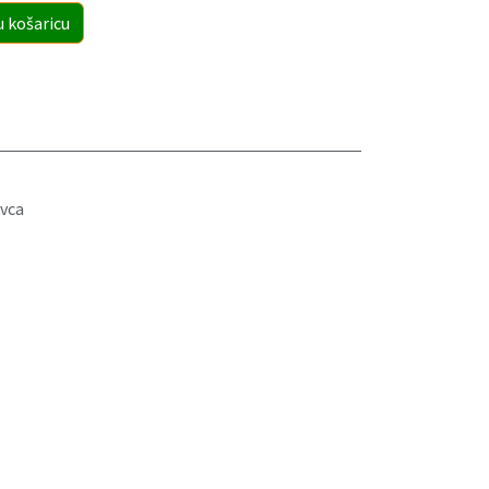
u košaricu
vca