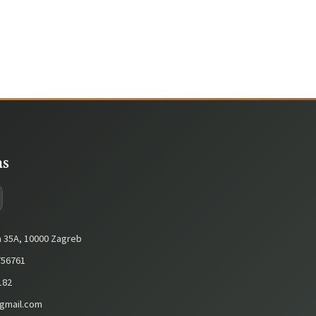
as
a 35A, 10000 Zagreb
56761
182
gmail.com