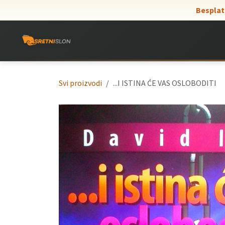
Skip to Content
Besplat
Svi proizvodi
...I ISTINA ĆE VAS OSLOBODITI