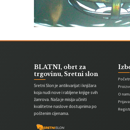
BLATNI, obrt za
Izb
trgovinu, Sretni slon
Počet
Sretni Slon je antikvarijat i knjižara
Proizv
koja nudi nove i rabljene knjige svih
O nam
žanrova. Naša je misija učiniti
Prijava
kvalitetne naslove dostupnima po
Registr
poštenim cijenama.