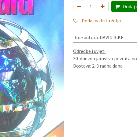
Dodaj
Dodaj na listu želja
Ime autora
:
DAVID ICKE
Odredbe i uvjeti
30-dnevno jamstvo povrata no
Dostava: 2-3 radna dana