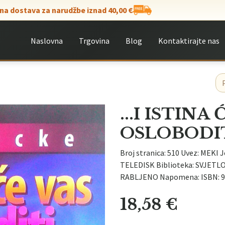
na dostava za narudžbe iznad 40,00 €
Naslovna
Trgovina
Blog
Kontaktirajte nas
...I ISTINA
OSLOBODI
Broj stranica: 510 Uvez: MEKI J
TELEDISK Biblioteka: SVJETLOS
RABLJENO Napomena: ISBN: 97
18,58
€