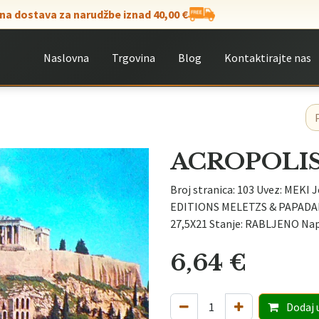
na dostava za narudžbe iznad 40,00 €
Naslovna
Trgovina
Blog
Kontaktirajte nas
ACROPOLI
Broj stranica: 103 Uvez: MEKI 
EDITIONS MELETZS & PAPADAKIS
27,5X21 Stanje: RABLJENO Na
6,64
€
Dodaj