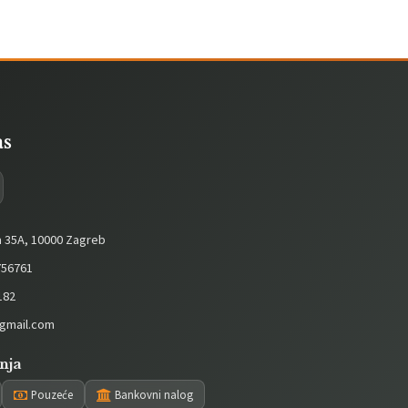
as
a 35A, 10000 Zagreb
56761
182
gmail.com
nja
Pouzeće
Bankovni nalog