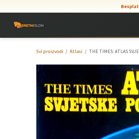
Skip to Content
Besplat
Svi proizvodi
Atlasi
THE TIMES: ATLAS SVJ