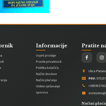
ornik
Informacije
Pratite n
na
Uvjeti prodaje
odi
Pravila privatnosti
a
Politika kolačića
Ulica Platan
Načini dostave
PDV:
975257
acija
Načini plaćanja
+385953741
Online rješavanje
sporova
sretnislon@
Načini plaća