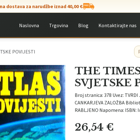
na dostava za narudžbe iznad 40,00 €
Naslovna
Trgovina
Blog
Kontaktirajte nas
ETSKE POVIJESTI
THE TIMES
SVJETSKE 
Broj stranica: 378 Uvez: TVRDI 
CANKARJEVA ZALOŽBA Bibliotek
RABLJENO Napomena: ISBN: I
26,54
€