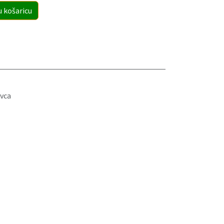
u košaricu
vca