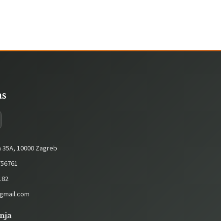
as
a 35A, 10000 Zagreb
56761
182
gmail.com
nja