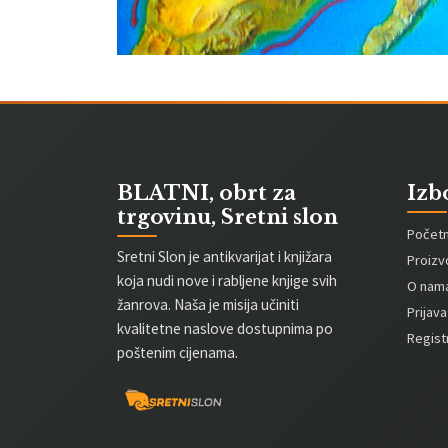
BLATNI, obrt za
Izb
trgovinu, Sretni slon
Počet
Sretni Slon je antikvarijat i knjižara
Proizv
koja nudi nove i rabljene knjige svih
O nam
žanrova. Naša je misija učiniti
Prijava
kvalitetne naslove dostupnima po
Registr
poštenim cijenama.