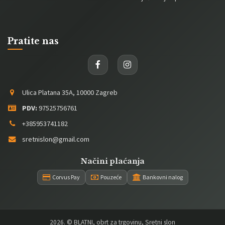
Pratite nas
Ulica Platana 35A, 10000 Zagreb
PDV:
97525756761
+385953741182
sretnislon@gmail.com
Načini plaćanja
Corvus Pay
Pouzeće
Bankovni nalog
2026
. © BLATNI, obrt za trgovinu, Sretni slon