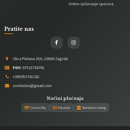
Online rješavanje sporova
Pratite nas
Ulica Platana 35A, 10000 Zagreb
PDV:
97525756761
+385953741182
sretnislon@gmail.com
Načini plaćanja
Corvus Pay
Pouzeće
Bankovni nalog