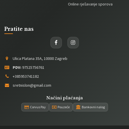
Online rješavanje sporova
Pratite nas
Ulica Platana 35A, 10000 Zagreb
PDV:
97525756761
+385953741182
sretnislon@gmail.com
Načini plaćanja
Corvus Pay
Pouzeće
Bankovni nalog