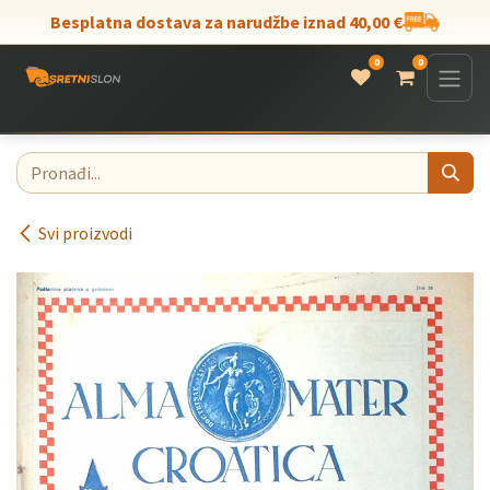
Skip to Content
Besplatna dostava za narudžbe iznad 40,00 €
0
0
Svi proizvodi