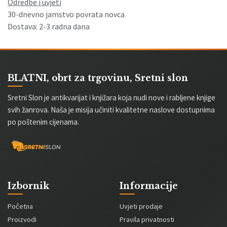
Odredbe i uvjeti
30-dnevno jamstvo povrata novca
Dostava: 2-3 radna dana
BLATNI, obrt za trgovinu, Sretni slon
Sretni Slon je antikvarijat i knjižara koja nudi nove i rabljene knjige
svih žanrova. Naša je misija učiniti kvalitetne naslove dostupnima
po poštenim cijenama.
Izbornik
Informacije
Početna
Uvjeti prodaje
Proizvodi
Pravila privatnosti