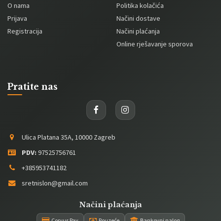
O nama
Politika kolačića
Prijava
Načini dostave
Registracija
Načini plaćanja
Online rješavanje sporova
Pratite nas
Ulica Platana 35A, 10000 Zagreb
PDV:
97525756761
+385953741182
sretnislon@gmail.com
Načini plaćanja
Corvus Pay
Pouzeće
Bankovni nalog