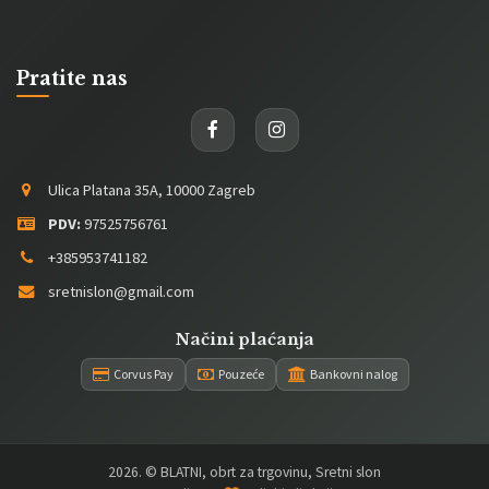
Pratite nas
Ulica Platana 35A, 10000 Zagreb
PDV:
97525756761
+385953741182
sretnislon@gmail.com
Načini plaćanja
Corvus Pay
Pouzeće
Bankovni nalog
2026
. © BLATNI, obrt za trgovinu, Sretni slon