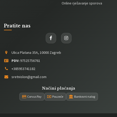
Online rješavanje sporova
Pratite nas
Ulica Platana 35A, 10000 Zagreb
PDV:
97525756761
+385953741182
sretnislon@gmail.com
Načini plaćanja
Corvus Pay
Pouzeće
Bankovni nalog