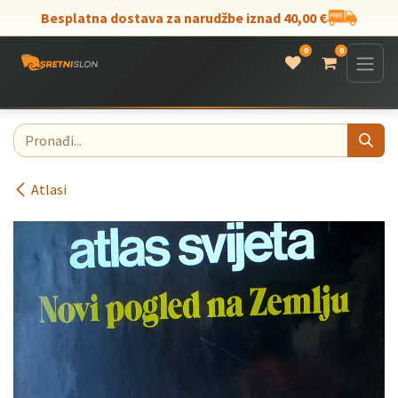
Skip to Content
Besplatna dostava za narudžbe iznad 40,00 €
0
0
Atlasi