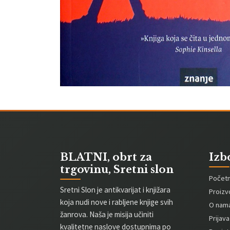
BLATNI, obrt za
Izb
trgovinu, Sretni slon
Počet
Sretni Slon je antikvarijat i knjižara
Proizv
koja nudi nove i rabljene knjige svih
O nam
žanrova. Naša je misija učiniti
Prijava
kvalitetne naslove dostupnima po