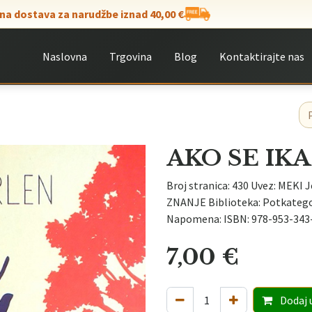
na dostava za narudžbe iznad 40,00 €
Naslovna
Trgovina
Blog
Kontaktirajte nas
AKO SE I
Broj stranica: 430 Uvez: MEKI J
ZNANJE Biblioteka: Potkatego
Napomena: ISBN: 978-953-343
7,00
€
Dodaj