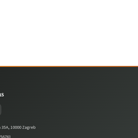
as
a 35A, 10000 Zagreb
56761