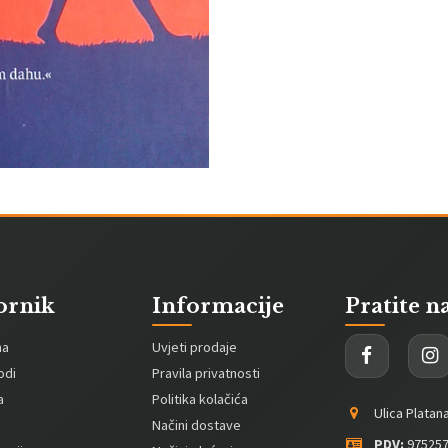
ornik
Informacije
Pratite n
na
Uvjeti prodaje
odi
Pravila privatnosti
a
Politika kolačića
Ulica Platan
Načini dostave
PDV:
975257