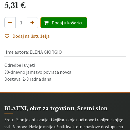
5,31
€
Dodaj
u košaricu
Dodaj na listu želja
Ime autora
:
ELENA GIORGIO
Odredbe i uvjeti
30-dnevno jamstvo povrata novca
Dostava: 2-3 radna dana
BLATNI, obrt za trgovinu, Sretni slon
Sretni Slon je antikvarijat i knjižara koja nudi nove i rabljene knjige
svih žanrova. Naša je misija učiniti kvalitetne naslove dostupnima